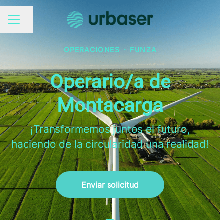
Compartir página
MENÚ DE EMPLEO
OPERACIONES
·
FUNZA
Operario/a de
Montacarga
¡Transformemos juntos el futuro,
haciendo de la circularidad una realidad!
Enviar solicitud