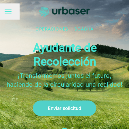
Compartir página
MENÚ DE EMPLEO
OPERACIONES
·
SOACHA
Ayudante de
Recolección
¡Transformemos juntos el futuro,
haciendo de la circularidad una realidad!
Enviar solicitud