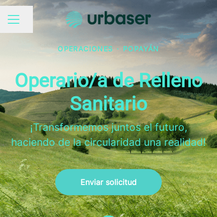
Compartir página
MENÚ DE EMPLEO
OPERACIONES
·
POPAYÁN
Operario/a de Relleno
Sanitario
¡Transformemos juntos el futuro,
haciendo de la circularidad una realidad!
Enviar solicitud