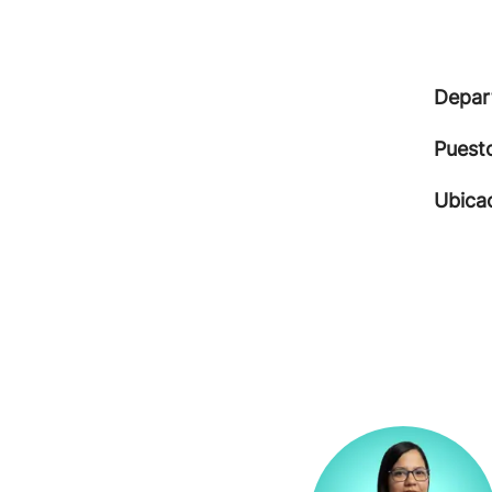
Depar
Puest
Ubica