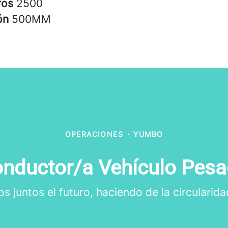
ros
2500
ión
500MM
OPERACIONES
·
YUMBO
nductor/a Vehículo Pes
 juntos el futuro, haciendo de la circularida