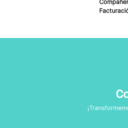
Compañe
Facturac
Co
¡Transformemos