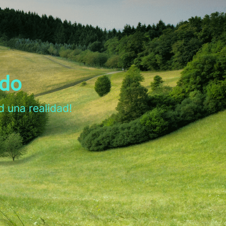
ado
d una realidad!