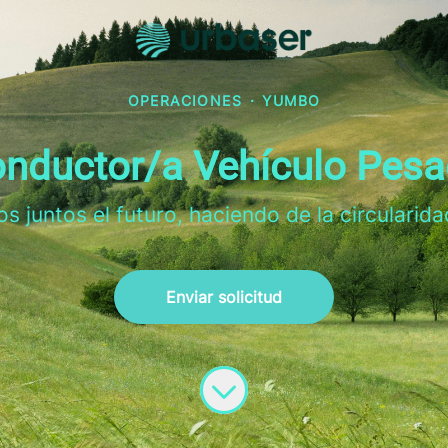
OPERACIONES
·
YUMBO
nductor/a Vehículo Pes
 juntos el futuro, haciendo de la circularida
Enviar solicitud