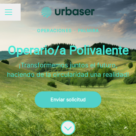
Compartir página
MENÚ DE EMPLEO
OPERACIONES
·
PALMIRA
Operario/a Polivalente
¡Transformemos juntos el futuro,
haciendo de la circularidad una realidad!
Enviar solicitud