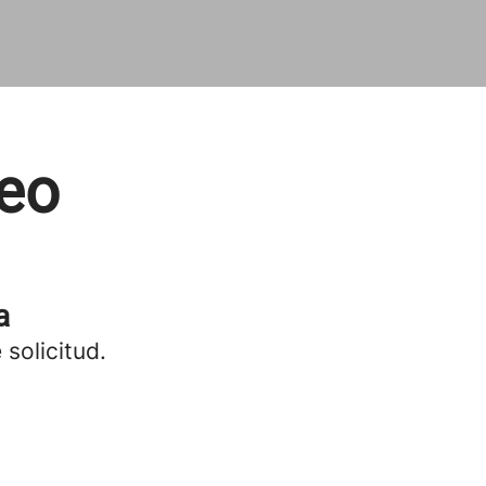
eo
a
 solicitud.