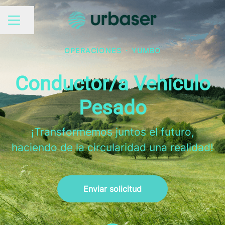
Compartir página
MENÚ DE EMPLEO
OPERACIONES
·
YUMBO
Conductor/a Vehículo
Pesado
¡Transformemos juntos el futuro,
haciendo de la circularidad una realidad!
Enviar solicitud