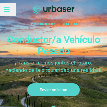
Compartir página
MENÚ DE EMPLEO
OPERACIONES
·
SOACHA
Conductor/a Vehículo
Pesado
¡Transformemos juntos el futuro,
haciendo de la circularidad una realidad!
Enviar solicitud