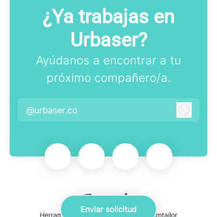
¿Ya trabajas en
Urbaser?
Ayúdanos a encontrar a tu
próximo compañero/a.
@urbaser.co
Iniciar 
Enviar solicitud
Herramientas de seguimiento
de Teamtailor