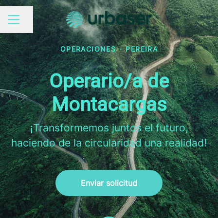
Compartir página
MENÚ DE EMPLEO
OPERACIONES
·
PEREIRA
Operario/a de
Montacargas
¡Transformemos juntos el futuro,
haciendo de la circularidad una realidad!
Enviar solicitud